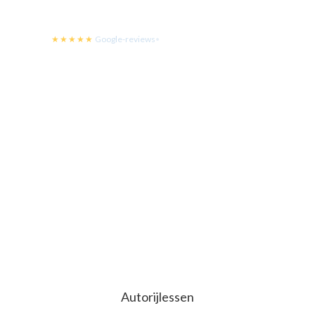
Bekijk de tarieven
★★★★★
Google-reviews
•
076 – 544 90 60
Autorijlessen