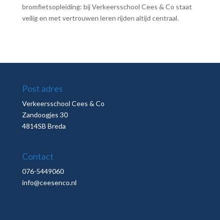
bromfietsopleiding: bij Verkeersschool Cees & Co staat
veilig en met vertrouwen leren rijden altijd centraal.
Post adres
Verkeersschool Cees & Co
Zandoogjes 30
4814SB Breda
Contact
076-5449060
info@ceesenco.nl