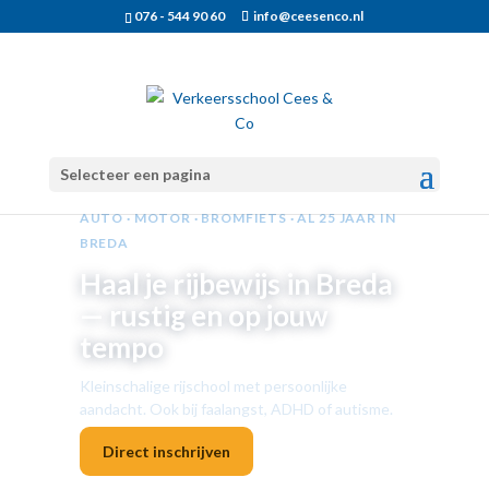
076 - 544 90 60
info@ceesenco.nl
Selecteer een pagina
AUTO · MOTOR · BROMFIETS · AL 25 JAAR IN
BREDA
Haal je rijbewijs in Breda
— rustig en op jouw
tempo
Kleinschalige rijschool met persoonlijke
aandacht. Ook bij faalangst, ADHD of autisme.
Direct inschrijven